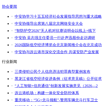
协会要闻
中安协学习十五五经济社会发展指导思想与重大战略
中安协领导出席第八届北京网络安全大会
“智防护空2026”无人机对抗赛说明会以线上+线下
中安协 吴志强主任委员一行赴声迅股份走访调研
2026国际低空经济博览会北京新闻推介会在北京成功
中安协与连云港市深化交流合作 共谋安防产业发展
行业新闻
三类侵犯公民个人信息违法犯罪典型案例发布
黑龙江省低空经济促进条例（征求意见稿）公开征求
“人工智能+信息通信”创新发展实施意见（2026—2
连云港机场：构建一体化安全防控体系
重庆移动：“5G+北斗领航”-警用车辆北斗行车卫士