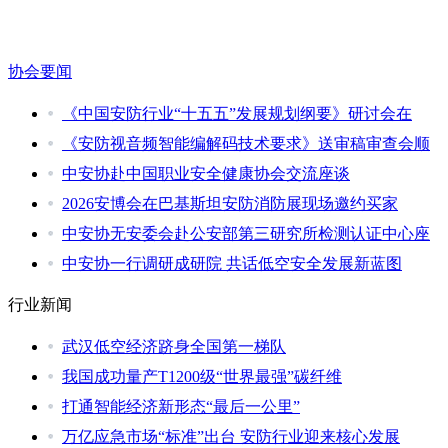
协会要闻
《中国安防行业“十五五”发展规划纲要》研讨会在
《安防视音频智能编解码技术要求》送审稿审查会顺
中安协赴中国职业安全健康协会交流座谈
2026安博会在巴基斯坦安防消防展现场邀约买家
中安协无安委会赴公安部第三研究所检测认证中心座
中安协一行调研成研院 共话低空安全发展新蓝图
行业新闻
武汉低空经济跻身全国第一梯队
我国成功量产T1200级“世界最强”碳纤维
打通智能经济新形态“最后一公里”
万亿应急市场“标准”出台 安防行业迎来核心发展