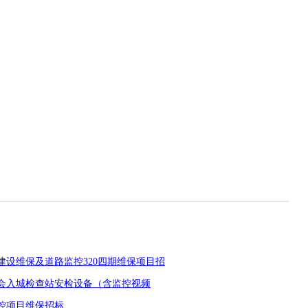
路建设维保及道路监控320四期维保项目招
会入城检查站安检设备（含监控视频
控项目维保招标